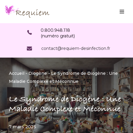
Aller
au
0.800.948.118
contenu
(numéro gratuit)
contact@requiem-desinfection.fr
Accueil
-
Diogène
-
Le Syndrome de Diogène : Une
Maladie Complexe et Méconnue
Le Syndrome de Diogène : Une
Maladie Complexe et Méconnue
7 mars 2025