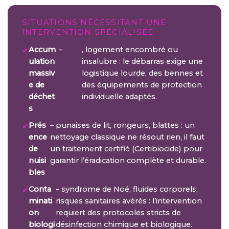
SITUATIONS NÉCESSITANT UNE
INTERVENTION SPÉCIALISÉE
Accum
–
synd
, logement encombré ou
ulation
rom
insalubre : le débarras exige une
massiv
e de
logistique lourde, des bennes et
e de
Diog
des équipements de protection
déchet
ène
individuelle adaptés.
s
Prés
– punaises de lit, rongeurs, blattes : un
ence
nettoyage classique ne résout rien, il faut
de
un traitement certifié (Certibiocide) pour
nuisi
garantir l’éradication complète et durable.
bles
Conta
– syndrome de Noé, fluides corporels,
minati
risques sanitaires avérés : l’intervention
on
requiert des protocoles stricts de
biologi
désinfection chimique et biologique.