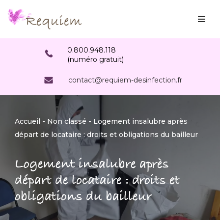
Aller
au
0.800.948.118
contenu
(numéro gratuit)
contact@requiem-desinfection.fr
Accueil
-
Non classé
-
Logement insalubre après
départ de locataire : droits et obligations du bailleur
Logement insalubre après
départ de locataire : droits et
obligations du bailleur