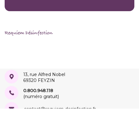
Requiem Désinfection
13, rue Alfred Nobel
69320 FEYZIN
0.800.948.118
(numéro gratuit)
contact@requiem-desinfection.fr
Réalisé par
Alphaseo
©Tous droits réservés