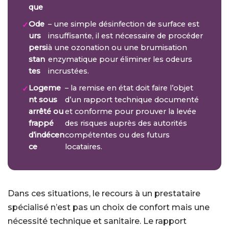
que
Ode
– une simple désinfection de surface est
urs
insuffisante, il est nécessaire de procéder
persi
à une ozonation ou une brumisation
stan
enzymatique pour éliminer les odeurs
tes
incrustées.
Logeme
– la remise en état doit faire l’objet
nt sous
d’un rapport technique documenté
arrêté ou
et conforme pour prouver la levée
frappé
des risques auprès des autorités
d’indécen
compétentes ou des futurs
ce
locataires.
Dans ces situations, le recours à un prestataire
spécialisé n’est pas un choix de confort mais une
nécessité technique et sanitaire. Le rapport