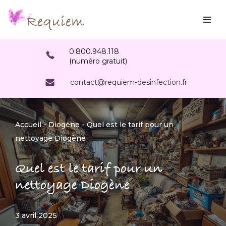
Aller
au
0.800.948.118
contenu
(numéro gratuit)
contact@requiem-desinfection.fr
Accueil
-
Diogène
-
Quel est le tarif pour un
nettoyage Diogène
Quel est le tarif pour un
nettoyage Diogène
3 avril 2025